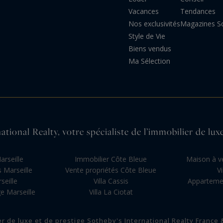
Vacances
Tendances
Nos exclusivités
Magazines S
Style de Vie
Biens vendus
Ma Sélection
ational Realty, votre spécialiste de l’immobilier de luxe
rseille
Immobilier Côte Bleue
Maison à v
 Marseille
Vente propriétés Côte Bleue
V
seille
Villa Cassis
Appartemen
e Marseille
Villa La Ciotat
er de luxe et de prestige Sotheby's International Realty France