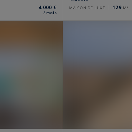
4 000 €
129
MAISON DE LUXE
M²
/ mois