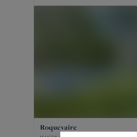
Roquevaire
174
5
MAISON CONTEMPORAINE
M²
P