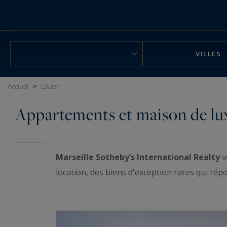
Panneau de gestion des cookies
VILLES
Accueil
>
Louer
Appartements et maison de luxe
Marseille Sotheby’s International Realty
v
location, des biens d'exception rares qui rép