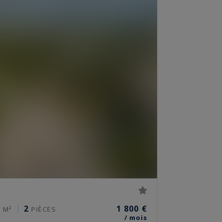
0
2
1 800 €
M²
PIÈCES
/ mois