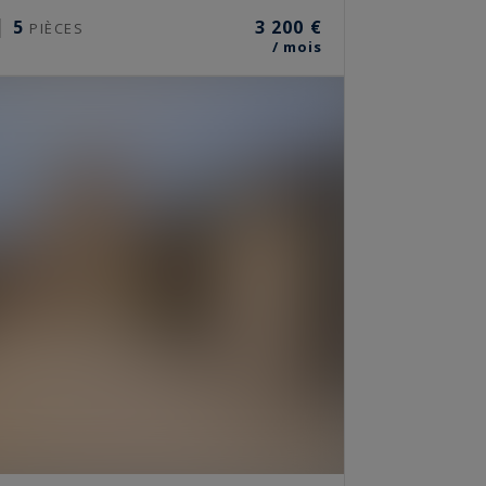
5
3 200 €
PIÈCES
/ mois