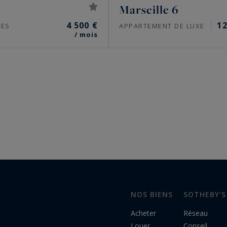
Marseille 6
4 500 €
1
CES
APPARTEMENT DE LUXE
/ mois
NOS BIENS
SOTHEBY'S
Acheter
Réseau
Louer
Conseil