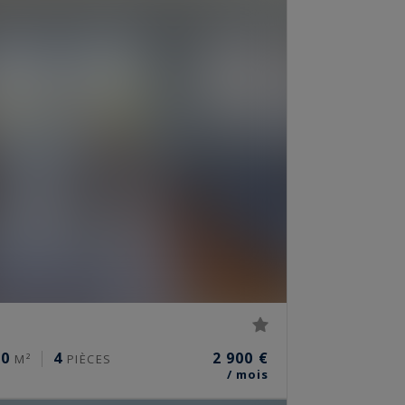
10
4
2 900 €
M²
PIÈCES
/ mois