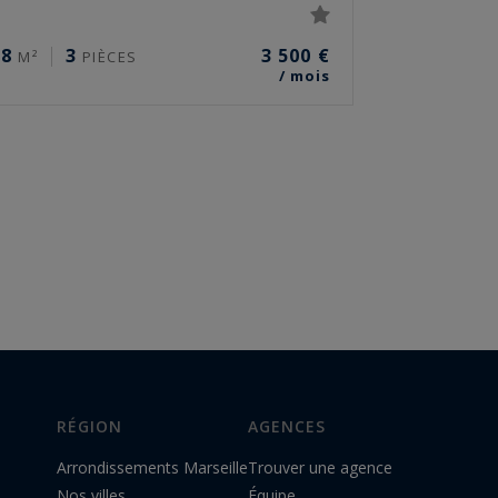
28
3
3 500 €
M²
PIÈCES
/ mois
RÉGION
AGENCES
Arrondissements Marseille
Trouver une agence
Nos villes
Équipe