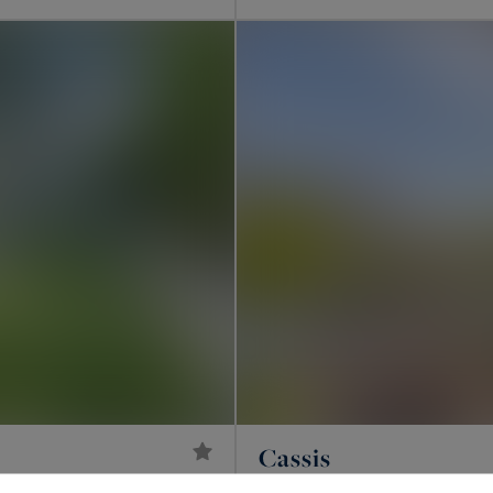
Cassis
4 100 €
4
IÈCES
APPARTEMENT DE LUXE