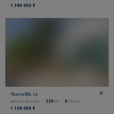
1 580 000 €
Marseille 12
220
6
MAISON DE LUXE
M²
PIÈCES
1 150 000 €