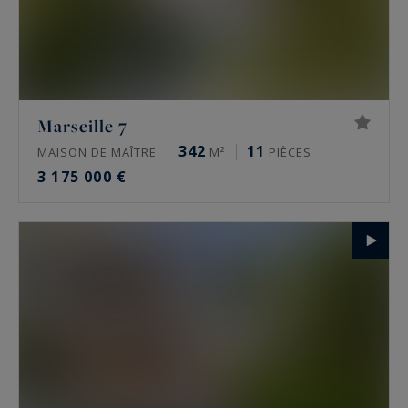
Marseille 7
342
11
MAISON DE MAÎTRE
M²
PIÈCES
3 175 000 €