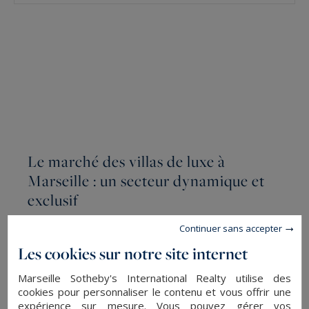
Le marché des villas de luxe à
Marseille : un secteur dynamique et
exclusif
Continuer sans accepter
Le segment immobilier des villas à Marseille
Les cookies sur notre site internet
connaît une dynamique soutenue, portée par
l'attrait croissant pour la qualité de vie
Marseille Sotheby's International Realty utilise des
méditerranéenne. Les propriétés d'exception,
cookies pour personnaliser le contenu et vous offrir une
expérience sur mesure. Vous pouvez gérer vos