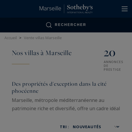
Panneau de gestion des cookies
RECHERCHER
Accueil
>
Vente villas Marseille
20
Nos villas à Marseille
ANNONCES
DE
PRESTIGE
Des propriétés d'exception dans la cité
phocéenne
Marseille, métropole méditerranéenne au
patrimoine riche et diversifié, offre un cadre idéal
pour l'acquisition d'une villa de luxe. Entre mer
azur et collines verdoyantes, la cité phocéenne
TRI :