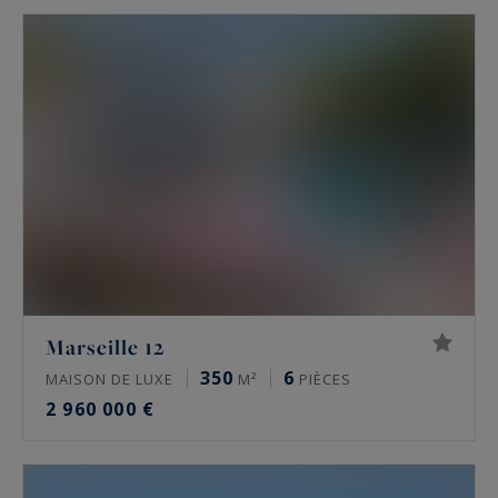
séduit une clientèle exigeante à la recherche de
propriétés haut de gamme.
Découvrez l'univers des maisons de prestige
marseillaises, véritables joyaux immobiliers
alliant situation privilégiée, architecture
remarquable et prestations exclusives, que ce
soit pour une résidence principale ou une
location saisonnière.
Marseille 12
350
6
MAISON DE LUXE
M²
PIÈCES
2 960 000 €