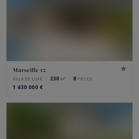
Marseille 12
230
8
VILLA DE LUXE
M²
PIÈCES
1 430 000 €