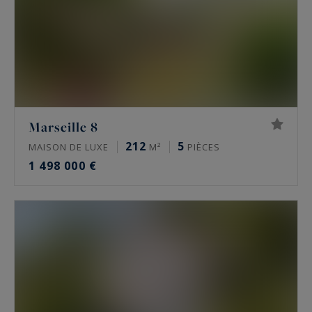
Marseille 8
212
5
MAISON DE LUXE
M²
PIÈCES
1 498 000 €