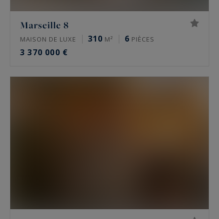
Marseille 8
310
6
MAISON DE LUXE
M²
PIÈCES
3 370 000 €