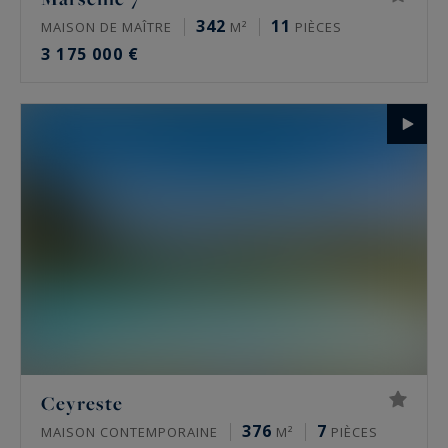
342
11
MAISON DE MAÎTRE
M²
PIÈCES
3 175 000 €
Ceyreste
376
7
MAISON CONTEMPORAINE
M²
PIÈCES