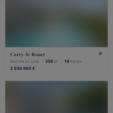
Carry-le-Rouet
350
10
MAISON DE LUXE
M²
PIÈCES
2 650 000 €