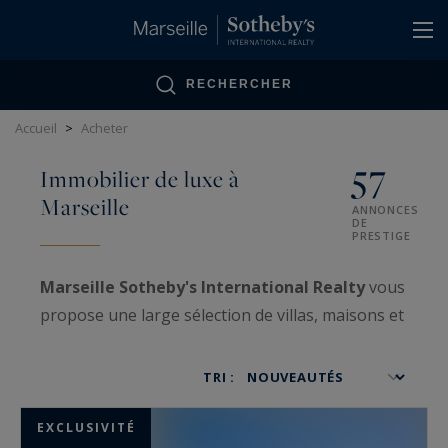
Panneau de gestion des cookies
RECHERCHER
Accueil
>
Acheter
57
Immobilier de luxe à
Marseille
ANNONCES
DE
PRESTIGE
Marseille Sotheby's International Realty
vous
propose une large sélection de villas, maisons et
appartements à vendre
dans la région de
Marseille, de Carry-le-Rouet jusqu'aux portes du
TRI :
Lavandou.
EXCLUSIVITÉ