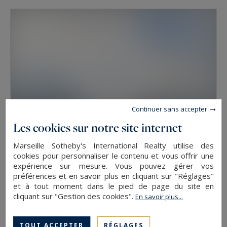
Continuer sans accepter
Les cookies sur notre site internet
Marseille Sotheby's International Realty utilise des
cookies pour personnaliser le contenu et vous offrir une
Marseille 8
expérience sur mesure. Vous pouvez gérer vos
180
5
APPARTEMENT DE LUXE
M²
PIÈCES
préférences et en savoir plus en cliquant sur "Réglages"
et à tout moment dans le pied de page du site en
2 790 000 €
cliquant sur "Gestion des cookies".
En savoir plus...
TOUT ACCEPTER
RÉGLAGES