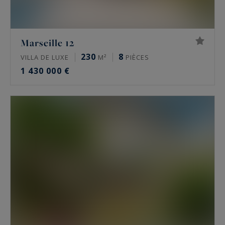
Marseille 12
230
8
VILLA DE LUXE
M²
PIÈCES
1 430 000 €