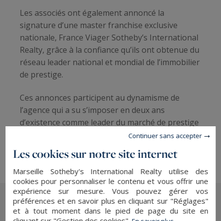
Les associés ont également annoncé la
signature d’une master franchise exclusive
nationale, France Viager Sotheby’s International
Realty, grâce à la confiance qu’ils ont obtenue du
réseau leader national et mondial de l’immobilier
de prestige.
Ces annonces participent au dynamisme de
l’agence qui a su s’imposer en deux ans
d’existence comme leader du marché de prestige
sur le Littoral Marseillais et Varois, allant de la
Continuer sans accepter
Côte Bleue jusqu’au Lavandou.
Les cookies sur notre site internet
Marseille Sotheby's International Realty utilise des
cookies pour personnaliser le contenu et vous offrir une
expérience sur mesure. Vous pouvez gérer vos
préférences et en savoir plus en cliquant sur "Réglages"
et à tout moment dans le pied de page du site en
cliquant sur "Gestion des cookies".