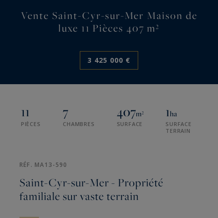
Vente Saint-Cyr-sur-Mer Maison de
luxe 11 Pièces 407 m²
3 425 000 €
11
7
407
1
m²
ha
PIÈCES
CHAMBRES
SURFACE
SURFACE
TERRAIN
RÉF. MA13-590
Saint-Cyr-sur-Mer - Propriété
familiale sur vaste terrain