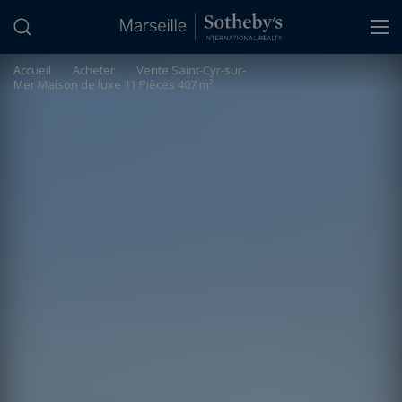
Panneau de gestion des cookies
Accueil
>
Acheter
>
Vente Saint-Cyr-sur-
Mer Maison de luxe 11 Pièces 407 m²