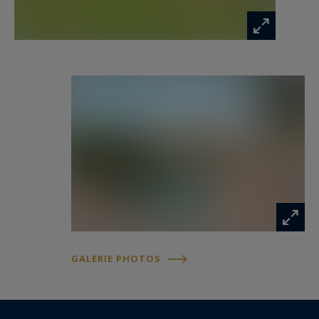
avec balcon, permettant d’accueillir
confortablement famille et invités.
À quelques pas, un second espace de vie
d’environ 155 m² offre une ambiance plus
contemporaine. Sa grande pièce principale,
largement ouverte sur l’extérieur, réunit salon,
salle à manger et cuisine équipée. Elle se
prolonge vers une terrasse et une seconde
piscine entièrement indépendante. Cette
configuration permet à deux familles ou à
plusieurs générations de séjourner sur la
propriété en conservant chacune leur intimité.
Un studio indépendant d’environ 22 m² ainsi
GALERIE PHOTOS
qu’un chalet en bois d’environ 28 m² complètent
les possibilités d’accueil.
Le domaine comprend également trois garages