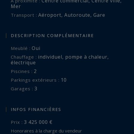
Centre commercial
,
Centre ville
,
A proximité :
Une propriété authentique et généreuse, conçue
Mer
pour partager un même lieu tout en préservant
Aéroport
,
Autoroute
,
Gare
Transport :
l’indépendance de chacun.
DESCRIPTION COMPLÉMENTAIRE
Les informations sur les risques auxquels ce
bien est exposé sont disponibles sur :
Oui
Meublé :
www.georisques.gouv.fr
individuel
,
pompe à chaleur
,
Chauffage :
électrique
2
piscines :
10
parkings extérieurs :
3
garages :
INFOS FINANCIÈRES
3 425 000 €
Prix :
Honoraires à la charge du vendeur