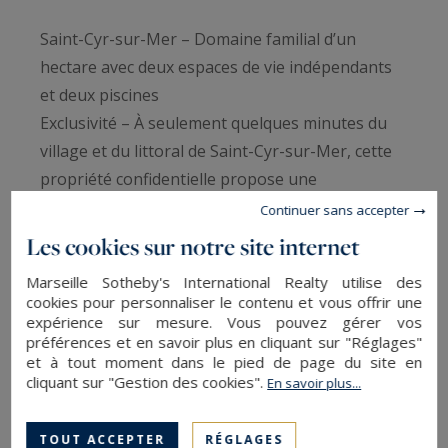
Saint-Cyr-sur-Mer – Domaine familial d’un
hectare avec deux espaces de vie indépendants
et deux piscines
Exclusivité – À seulement quelques minutes du
village et du littoral de Saint-Cyr-sur-Mer, cette
propriété confidentielle propose une
configuration particulièrement rare : deux
Continuer sans accepter
espaces de vie indépendants, chacun bénéficiant
Les cookies sur notre site internet
de sa propre piscine et de ses espaces
Marseille Sotheby's International Realty utilise des
extérieurs, au cœur d’un domaine paysager de
cookies pour personnaliser le contenu et vous offrir une
plus d’un hectare.
expérience sur mesure. Vous pouvez gérer vos
préférences et en savoir plus en cliquant sur "Réglages"
Entourée de vignes, d’oliviers et de collines, la
et à tout moment dans le pied de page du site en
propriété offre un environnement naturel
cliquant sur "Gestion des cookies".
En savoir plus...
préservé, calme et sans promiscuité, tout en
restant proche des plages, des commerces et des
TOUT ACCEPTER
RÉGLAGES