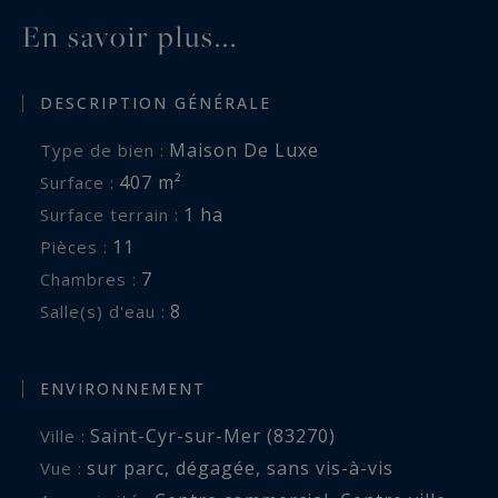
en bois représentant environ 54 m², de
En savoir plus...
nombreuses places de stationnement et
plusieurs espaces annexes répartis sur la
DESCRIPTION GÉNÉRALE
propriété.
Le terrain de plus d’un hectare, aménagé en
Maison De Luxe
Type de bien :
restanques, accueille une vigne, une
407 m²
Surface :
cinquantaine d’oliviers et de nombreuses
1 ha
Surface terrain :
essences méditerranéennes. Les différents
11
Pièces :
jardins, terrasses et espaces de détente
7
Chambres :
permettent à chaque habitation de profiter de
8
Salle(s) d'eau :
son propre environnement.
Résidence principale, maison familiale
multigénérationnelle ou propriété destinée à
ENVIRONNEMENT
recevoir, ce domaine offre une liberté d’usage
Saint-Cyr-sur-Mer (83270)
Ville :
devenue extrêmement rare à si faible distance
sur parc
,
dégagée
,
sans vis-à-vis
Vue :
du littoral méditerranéen.