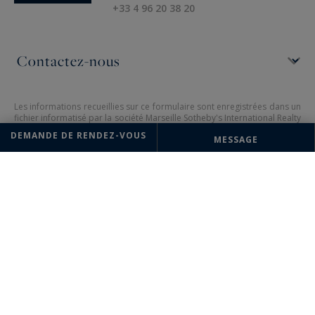
+33 4 96 20 38 20
Les informations recueillies sur ce formulaire sont enregistrées dans un
fichier informatisé par la société Marseille Sotheby's International Realty
pour la gestion et le suivi de votre demande. Conformément à la loi
DEMANDE DE RENDEZ-VOUS
MESSAGE
"Informatique et liberté", vous pouvez exercer votre droit d'accès aux
données vous concernant et les faire rectifier en contactant : Marseille
Sotheby's International Realty, correspondant : "Informatique et
libertés" 384 avenue du Prado 13008 Marseille ou à
contact@marseille-
sothebysrealty.com
, en précisant dans l'objet du courrier "Droit des
personnes" et en joignant la copie de votre justificatif d'identité.
¹ Nous vous informons de l’existence de la liste d'opposition au
démarchage téléphonique "BLOCTEL" sur laquelle vous pouvez vous
inscrire (
bloctel.gouv.fr
).
Ce site est protégé par reCAPTCHA, les règles de
Confidentialité
et
les
Conditions d'Utilisation
de Google s'appliquent.