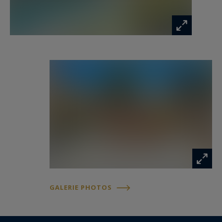
plus privilégiés.
Les informations sur les risques auxquels ce
bien est exposé sont disponibles sur :
www.georisques.gouv.fr
GALERIE PHOTOS