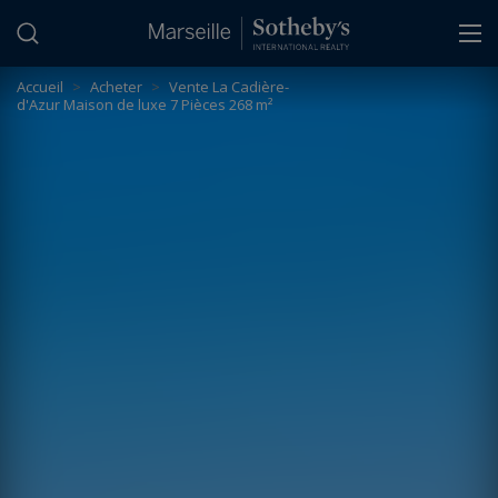
Panneau de gestion des cookies
Accueil
>
Acheter
>
Vente La Cadière-
d'Azur Maison de luxe 7 Pièces 268 m²