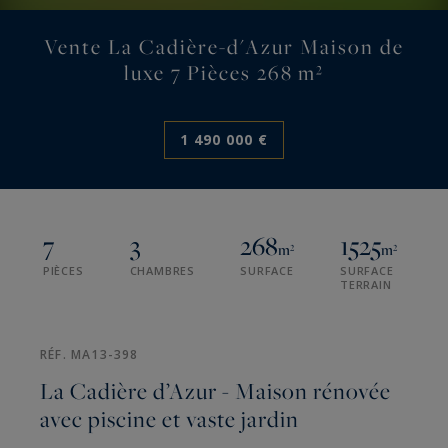
Vente La Cadière-d'Azur Maison de
luxe 7 Pièces 268 m²
1 490 000 €
7
3
268
1525
m²
m²
PIÈCES
CHAMBRES
SURFACE
SURFACE
TERRAIN
RÉF. MA13-398
La Cadière d’Azur - Maison rénovée
avec piscine et vaste jardin