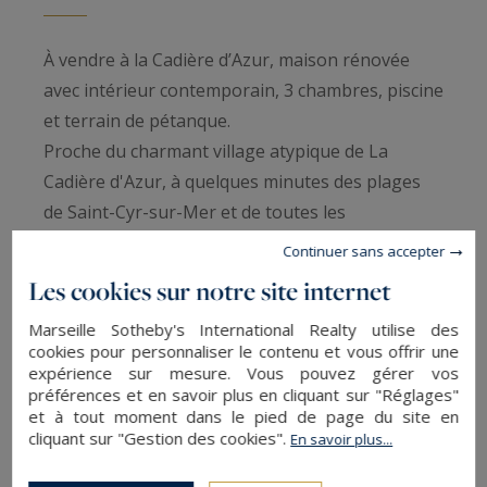
À vendre à la Cadière d’Azur, maison rénovée
avec intérieur contemporain, 3 chambres, piscine
et terrain de pétanque.
Proche du charmant village atypique de La
Cadière d'Azur, à quelques minutes des plages
de Saint-Cyr-sur-Mer et de toutes les
commodités, découvrez cette magnifique villa
Continuer sans accepter
baignée de lumière, nichée au calme dans un
Les cookies sur notre site internet
écrin de verdure.
Marseille Sotheby's International Realty utilise des
Érigée sur un terrain arboré de 1 525 m², cette
cookies pour personnaliser le contenu et vous offrir une
propriété se distingue par la qualité de sa
expérience sur mesure. Vous pouvez gérer vos
décoration intérieure, ses prestations haut de
préférences et en savoir plus en cliquant sur "Réglages"
et à tout moment dans le pied de page du site en
gamme, ses équipements complets et son
cliquant sur "Gestion des cookies".
En savoir plus...
environnement paisible.
Au rez-de-chaussée, vous profiterez d’un double