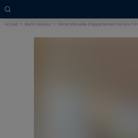
Panneau de gestion des cookies
Accueil
>
Biens vendus
>
Vente Marseille 8 Appartement de luxe 5 P