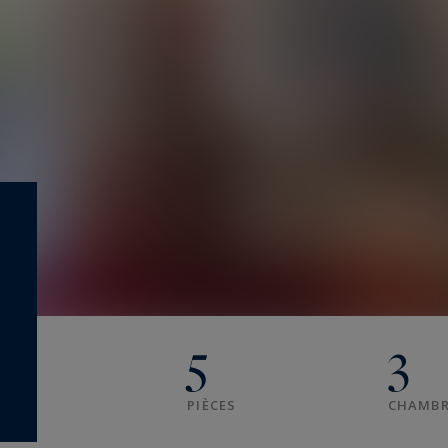
5
3
PIÈCES
CHAMBR