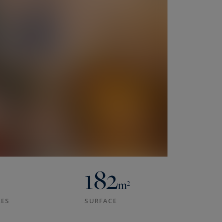
182
m²
ES
SURFACE