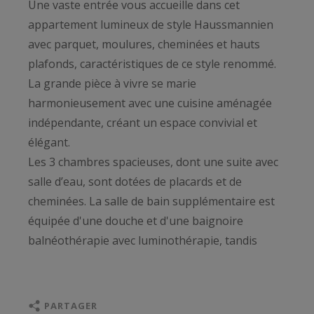
Une vaste entrée vous accueille dans cet
appartement lumineux de style Haussmannien
avec parquet, moulures, cheminées et hauts
plafonds, caractéristiques de ce style renommé.
La grande pièce à vivre se marie
harmonieusement avec une cuisine aménagée
indépendante, créant un espace convivial et
élégant.
Les 3 chambres spacieuses, dont une suite avec
salle d’eau, sont dotées de placards et de
cheminées. La salle de bain supplémentaire est
équipée d'une douche et d'une baignoire
balnéothérapie avec luminothérapie, tandis
qu’une buanderie vient apporter du confort et
de la practicité.
L'exposition traversante Est / Ouest assure une
PARTAGER