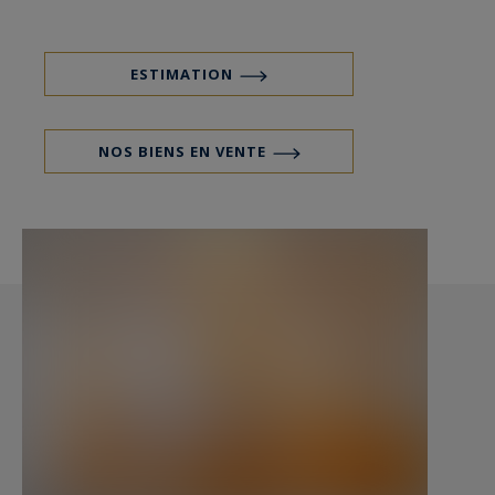
luminosité optimale tout au long de la journée.
Les caractéristiques supplémentaires telles que
la climatisation, l’ascenseur, le double vitrage et
ESTIMATION
une porte blindée garantissent un confort et
une sécurité absolus.
NOS BIENS EN VENTE
Situé dans une petite copropriété de 5
propriétaires occupants, cet appartement à
proximité immédiate des commerces et des
écoles comprend également une grande cave de
20 m².
2 places de parking sont disponibles en location.
Les informations sur les risques auxquels ce
bien est exposé sont disponibles sur :
www.georisques.gouv.fr