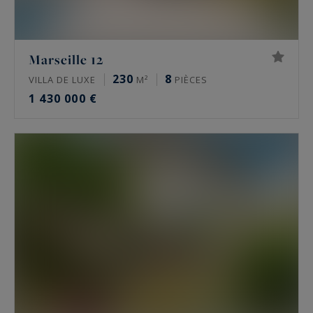
Marseille 12
230
8
VILLA DE LUXE
M²
PIÈCES
1 430 000 €