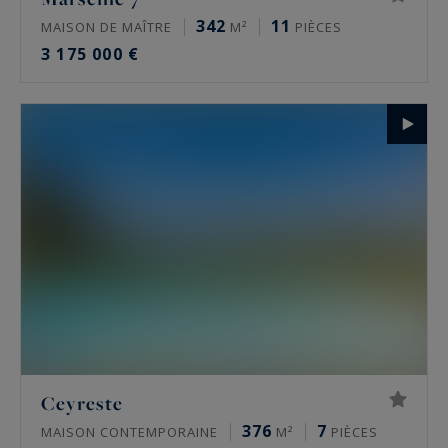
342
11
MAISON DE MAÎTRE
M²
PIÈCES
3 175 000 €
Ceyreste
376
7
MAISON CONTEMPORAINE
M²
PIÈCES