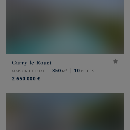
Carry-le-Rouet
350
10
MAISON DE LUXE
M²
PIÈCES
2 650 000 €