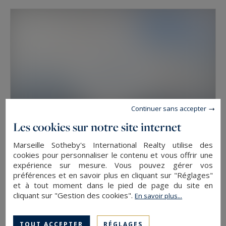
Continuer sans accepter
Les cookies sur notre site internet
Marseille Sotheby's International Realty utilise des
cookies pour personnaliser le contenu et vous offrir une
Marseille 8
expérience sur mesure. Vous pouvez gérer vos
180
5
APPARTEMENT DE LUXE
M²
PIÈCES
préférences et en savoir plus en cliquant sur "Réglages"
et à tout moment dans le pied de page du site en
2 790 000 €
cliquant sur "Gestion des cookies".
En savoir plus...
TOUT ACCEPTER
RÉGLAGES