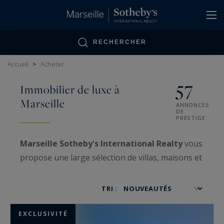
Panneau de gestion des cookies
RECHERCHER
Accueil
>
Acheter
57
Immobilier de luxe à
Marseille
ANNONCES
DE
PRESTIGE
Marseille Sotheby's International Realty
vous
propose une large sélection de villas, maisons et
appartements à vendre
dans la région de
Marseille, de Carry-le-Rouet jusqu'aux portes du
TRI :
Lavandou.
EXCLUSIVITÉ